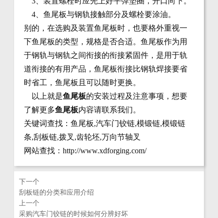
3、装置螺栓时应先上好平弹垫圈，开口向下。
4、鱼尾板与钢轨接触部分及螺栓要涂油。
别的，在选购及装置鱼尾板时，也要格外重视一
下鱼尾板的类型，规格是否合适。鱼尾板作为用
于钢轨与钢轨之间衔接的衔接紧固件，是用于轨
道衔接的有用产品，鱼尾板衔接比钢轨焊接要省
时省工，鱼尾板且可以随时更换。
以上就是
鱼尾板
的安装过程及注意事项，想要
了解更多
鱼尾板
内容请联系我们。
关键词查找：鱼尾板,汽车门铰链,模锻链,模锻链
条,刮板链,拨叉,齿轮坯,万向节轴叉
网站查找：http://www.xdforging.com/
下一个
刮板链的分类和应用介绍
上一个
采购汽车门铰链的时候如何分辨好坏