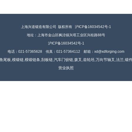
上海兴道锻造有限公司 版权所有
沪ICP备16034542号-1
地址：上海市金山区枫泾镇兴塔工业区兴桂路88号
沪ICP备16034542号-1
电话
：
021-57365628
传真：
021-57364112 邮箱：
xd@xdforging.com
鱼尾板,模锻链
,
模锻链条
,
刮板链
,
汽车门铰链
,
拨叉
,
齿轮坯
,
万向节轴叉
,
法兰
,
锻
营业执照