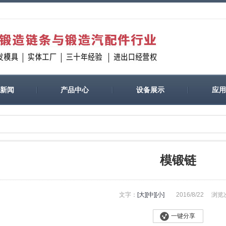
/新闻
产品中心
设备展示
应用
模锻链
文字：
[大]
[中]
[小]
2016/8/22
浏览
一键分享