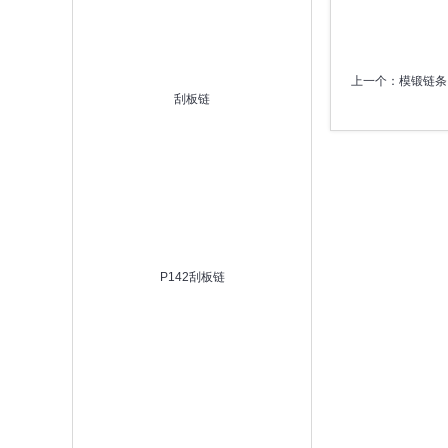
上一个：
模锻链条
刮板链
P142刮板链